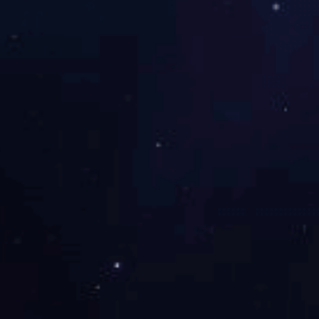
开云
企业介绍
净
online(中国)