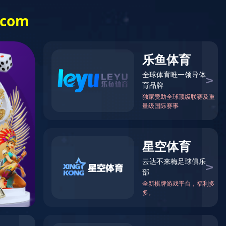
设为首页
|
加入收藏
|
联系我们
15859235685（苏工）
的优势
用户感言
联系我们