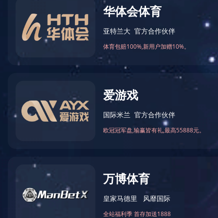
热门关键词：
医疗净化、生物净化、光电净化、食品
新闻动态
News
公司新闻
行业新闻
客户资讯
常见问题