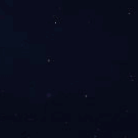
2021-10-21
技有限公司江西省广数电气科技有限公司赣州协源
委副书记、管委会主任、市委书记钟旭辉出席仪式
，市委副书记
2021-10-08
国家标准参数，因为洁净室车间是一个相对密闭
环境的恶化。（净化工程）①噪声的测定方法：当
页
的优势
用户感言
联系我们