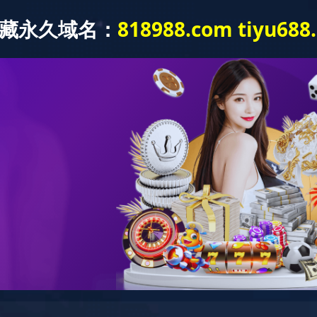
有限公司！
化工程
净化设备
新闻资讯
成功案例
我们