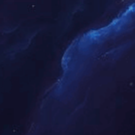
是公司发展史上的一件大事，标志着开云官方端网站登录入口在党建工作上一个新
2021下半年-开云官方端网站登录入口生日会
2021下半年-开云官方端网站登录入口生日会有一种企业文化，润物无声有一
路走来开云官方端网站登录入口员工生日会，最深的爱，最浓的情 献给最
净化工程洁净车间和普通车间有哪些区别？
净化工程洁净车间和普通车间有哪些区别？ 净化工程洁净车间，亦称无尘车
污染控制。没有洁净室，污染敏感零件不可能批量生产。 洁净车间要有密封良好
无尘室内该如何防止微粒子污染呢？
无尘室内该如何防止微粒子污染呢？ 无尘车间也叫洁净厂房、洁净室、无尘室
害空气、细菌等之污染物排除，并将室内温度、洁净度、室内压力、气流速度与气
围内。亦不论外
聚人心增快乐｜庆祝首届“开云官方端网站登录入口”杯羽毛球比赛圆
聚人心增快乐｜庆祝首届“开云官方端网站登录入口”杯羽毛球比赛圆满成功 为进
工之间凝聚力，增强企业与企业之间的亲和力，营造自信、阳光、健康、向上的企
队。开云官方端网站登录入口净化科技有限公司特举办首届“开云官方端网站登录入