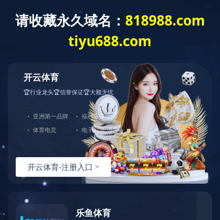
欢迎您进入开云官方端网站登录入口(厦门)净化科技有限公司！
开云online(中国)
企业介绍
净化工程
净化设备