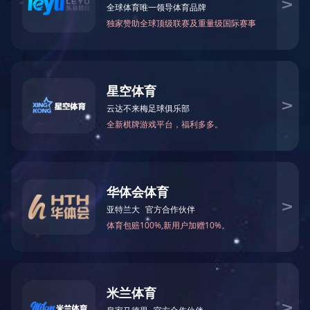
热门关键词：
医疗净化、生物净化、光电净化、食品净化、净化工程
经典工程
成功案例
Success case
元之道
荣誉客户
经典工程
客户列表