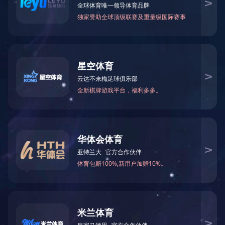
热门关键词：
医疗净化、生物净化、光电净化、食品净化、净化工程
客户资讯
新闻动态
News
对不起，该分类无任何记录
公司新闻
行业新闻
客户资讯
常见问题