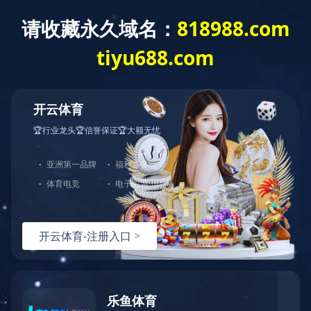
欢迎您进入开云官方端网站登录入口(厦门)净化科技有限公司！
开云online(中国)
企业介绍
净化工程
净化设备