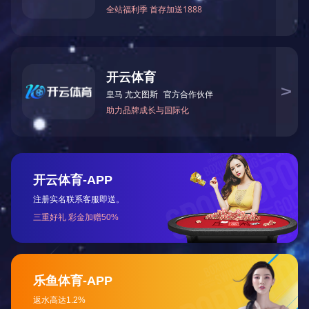
喜讯 | 热烈祝贺开云
喜讯 | 热烈祝贺开云官
有限公司于2021年12月1
是公司发展史上的一件大事，
2021下半年-开云官
2021下半年-开云官方
路走来开云官方端网站登录
聚人心增快乐｜庆祝首
聚人心增快乐｜庆祝首届“
工之间凝聚力，增强企业与企
队。开云官方端网站登录入口净
特锐特自主研发 ｜ 净
特锐特自主研发 ｜ 净化
于过滤器性能达不到要求或过
滤器的选择与应用存在不少