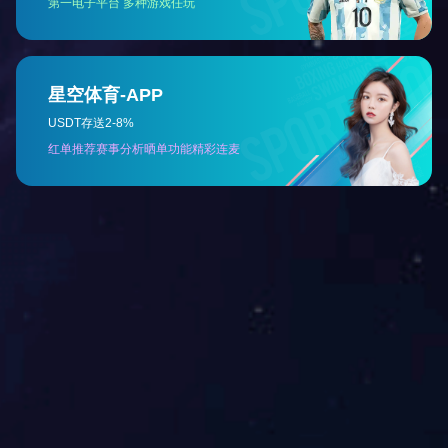
持
喜讯｜开云官方端网站
2021年盛夏似锦，锦上
业承包三级资质。（净化工程
专业承包贰级资质装修装饰工
恭喜我司承接福建晶旭
福建晶旭半导体科技有限公
务；半导体照明器件制造；工
体分
恭贺我司承接一阳生集
一阳生集团有限公司(简称
造， 在全球多个国家和地区设
心，推动人类健康与自然平衡
我司承建兴德织造医疗
晋江兴德织造有限公司位于中