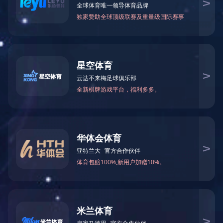
热门关键词：
医疗净化、生物净化、光电净化、食品净化、净化工程
公司新闻
新闻动态
News
开工大吉 越来越好
公司新闻
喜讯 开云官方端网站
行业新闻
网剧热播｜开云官方端
客户资讯
网剧热播｜开云官方端网站
逸、贺鹏、叶盛佳、李嘉灏主演
常见问题
速冲上电视剧热播榜前三，可