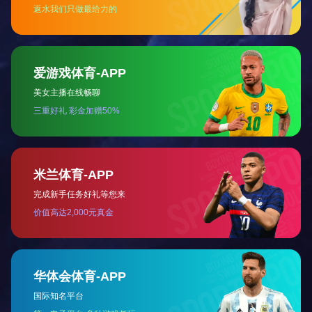
好消息｜赣州开云官方
10月18日由赣州开云官
科技有限公司三家公司项目集
并宣布开工。龙南经开区党工
技术分享｜BIM在净
行业前言（净化工程）BI
交付运营各阶段都发挥很大作用
等方面提供增值服务。（净化
开云官方端网站登录入
尊敬的各位客户及各界朋友：
拍摄场地。（净化工程）因道
们处暑再会~（净化工程）#BI
新征程·新方向｜热烈
开云官方端网站登录入口·
局，推动开云官方端网站登录入
净化科技有限公司正式成立！