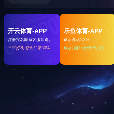
传递窗
洁净衣柜
联系我们
Contact us
全国服务热线：4000 133 858
销售专线：0592-7293655
0592-7293685
设计咨询苏舟舟15859235685
售后服务曾贵阳13400666641
业务经理张谦 15160008232
传真：0592-7293681
E-mail：xiujuan.lin@krtxm.com