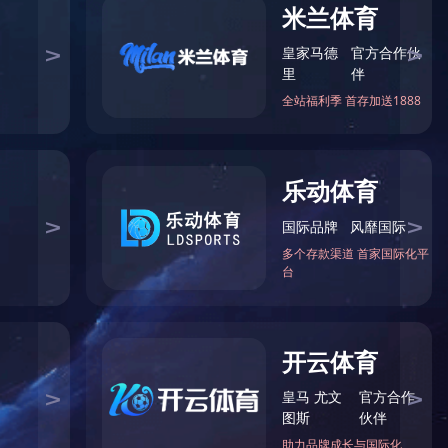
当前位置:
首页
>
净化设备
>
初中高滤器
高效过滤器02