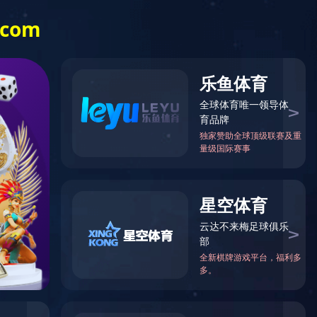
设为首页
|
加入收藏
|
联系我们
15859235685（苏工）
的优势
用户感言
联系我们