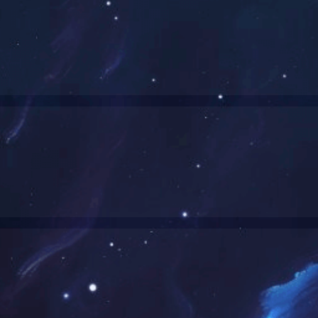
净化、净化工程
办公环境
/ Environment
办公区掠影
研发中心