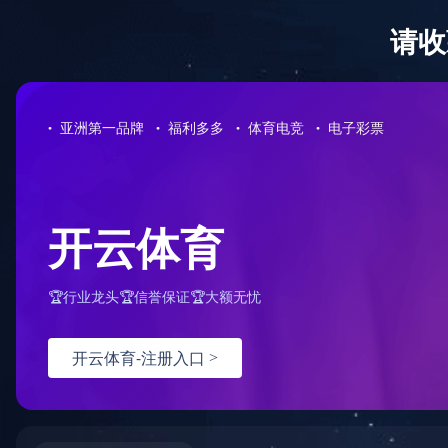
欢迎您进入开云官方端网站登录入口(厦门)净化科技
开云online(中国)
企业介绍
净