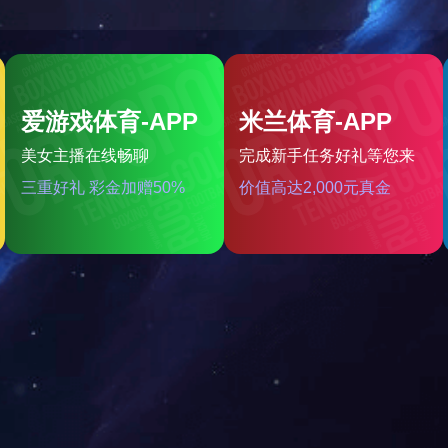
上一页
1
2
下一页