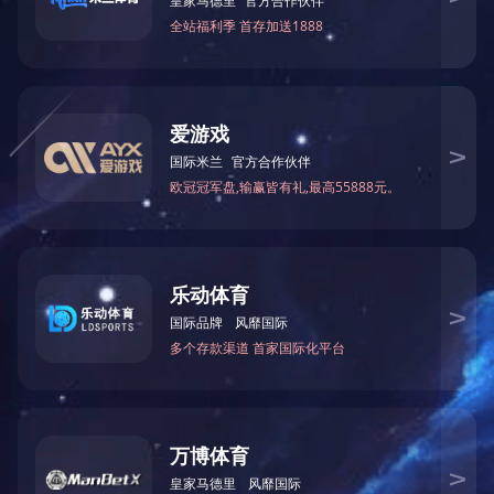
联系方式
Contact us
全国服务热线：4000 133 858
销售专线：0592-7293655
0592-7293685
设计咨询苏舟舟15859235685
售后服务曾贵阳13400666641
业务经理张谦 15160008232
传真：0592-7293681
E-mail：xiujuan.lin@krtxm.com