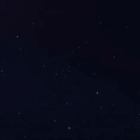
返回
的优势
用户感言
联系我们