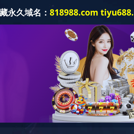
有限公司！
化工程
净化设备
新闻资讯
成功案例
我们