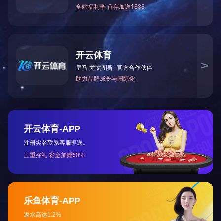
上一条:
初效过滤器02
下一条:
高效过滤器01
开云
企业介绍
净化工程
净化设备
online(中国)
开云官方端网
地址：厦门市
电话：0592-72
设计咨询苏舟舟1
售后服务曾贵阳1
业务经理张谦 1
传真：0592-7
邮箱：xiujuan.