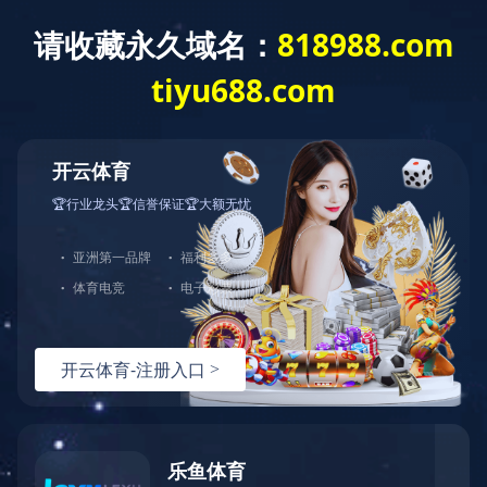
欢迎您进入开云官方端网站登录入口(厦门)净化科技有限公司！
开云online(中国)
企业介绍
净化工程
净化设备