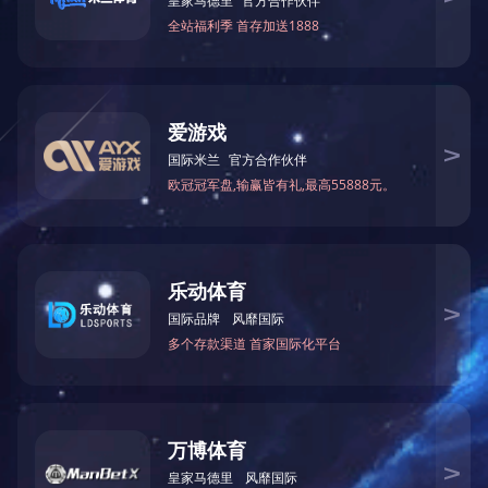
传递窗
洁净衣柜
联系我们
Contact us
全国服务热线：4000 133 858
销售专线：0592-7293655
0592-7293685
详细介绍
设计咨询苏舟舟15859235685
售后服务曾贵阳13400666641
业务经理张谦 15160008232
传真：0592-7293681
E-mail：xiujuan.lin@krtxm.com