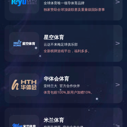
热门关键词：
医疗净化、生物净化、光电净化、食品净化、净化工程
客户列表
/
企业概况
Company profile
荣誉客户
经典工程
客户列表