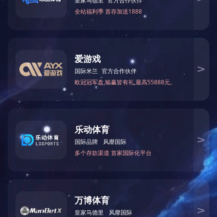
联系我们
Contact us
全国服务热线：4000 133 858
上一页:
喜讯 开云官方端网站
销售专线：0592-7293655
下一页: 无任何记录
0592-7293685
设计咨询苏舟舟15859235685
售后服务曾贵阳13400666641
业务经理张谦 15160008232
传真：0592-7293681
E-mail：xiujuan.lin@krtxm.com