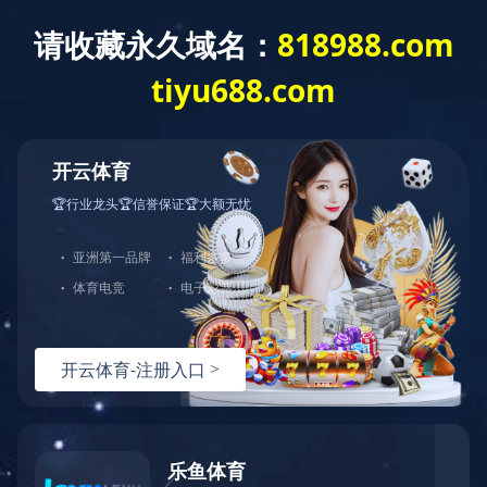
欢迎您进入开云官方端网站登录入口(厦门)净化科技有限公司！
开云online(中国)
企业介绍
净化工程
净化设备