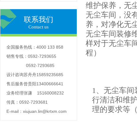
维护保养，无
无尘车间，没
联系我们
养，对净化无
Contact us
无尘车间装修
样对于无尘车
全国服务热线：4000 133 858
程
）
销售专线：0592-7293655
0592-7293685
设计咨询苏舟舟15859235685
售后服务曾贵阳13400666641
1、
无尘车间
业务经理张谦 15160008232
行清洁和维
传真：0592-7293681
理的要求等
E-mail：xiujuan.lin@krtxm.com