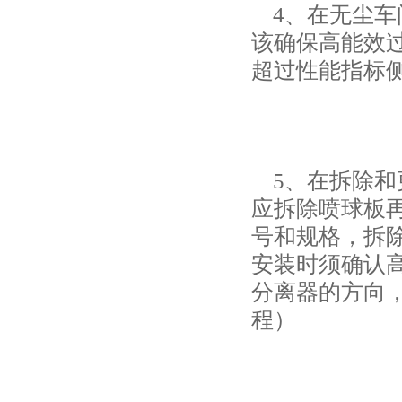
4、在无尘
该确保高能效
超过性能指标
5、
在拆除和
应拆除喷球板
号和规格，拆
安装时须确认
分离器的方向
程
）