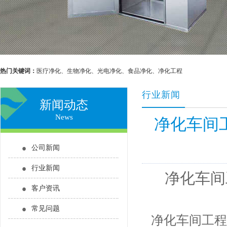
热门关键词：
医疗净化、生物净化、光电净化、食品净化、净化工程
行业新闻
新闻动态
News
净化车间
公司新闻
行业新闻
净化车间
客户资讯
常见问题
净化车间工程