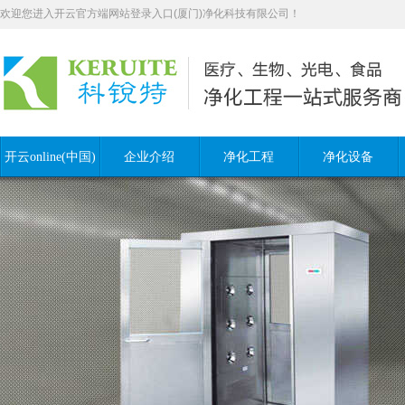
欢迎您进入开云官方端网站登录入口(厦门)净化科技有限公司！
开云online(中国)
企业介绍
净化工程
净化设备