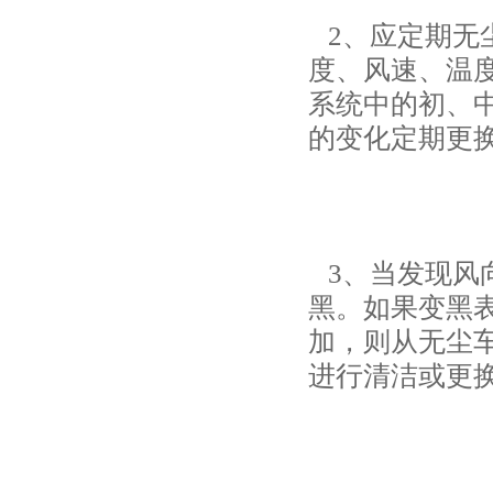
2、应定期无
度、风速、温
系统中的初、
的变化定期更
3、
当发现风
黑。如果变黑
加，则从无尘
进行清洁或更