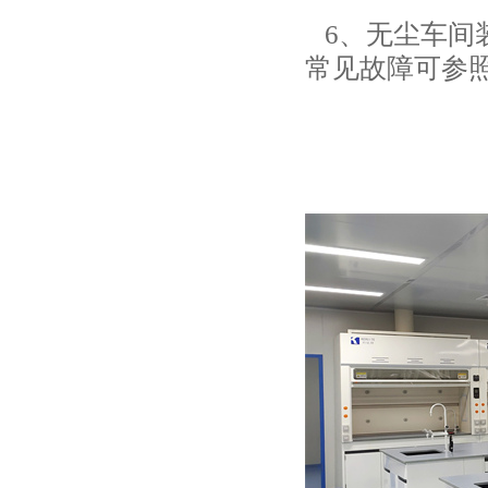
6、无尘车间
常见故障可参