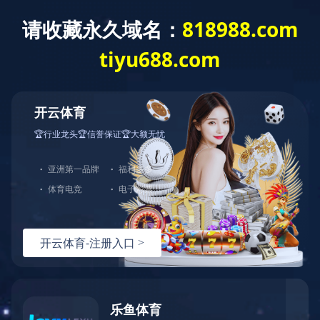
欢迎您进入开云官方端网站登录入口(厦门)净化科技有限公司！
开云online(中国)
企业介绍
净化工程
净化设备