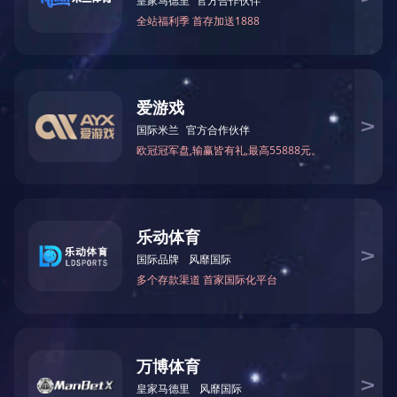
1，首先确保净化厂
联系我们
Contact us
2，检查无尘车间进
合格后方可使用。
（
净化工
全国服务热线：4000 133 858
3，注意施工进度和
销售专线：0592-7293655
0592-7293685
（
净化工程
）
设计咨询苏舟舟15859235685
4
，所有的材料我们
护区。
（
净化工程
）
售后服务曾贵阳13400666641
业务经理张谦 15160008232
5
，严格执行施工管
传真：0592-7293681
E-mail：xiujuan.lin@krtxm.com
6
，净化厂房建设，