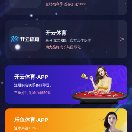
工程
施工
材料的产尘是
向周围环境空间散发微粒子
类比在
电子厂净化车间内，
量管理或在后续发展生产活
料)不得采用对电子信息产