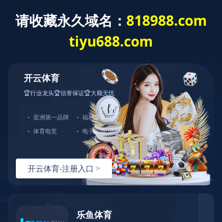
欢迎您进入开云官方端网站登录入口(厦门)净化科技有限公司！
开云online(中国)
企业介绍
净化工程
净化设备