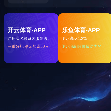
联系我们
Contact us
全国服务热线：4000 133 858
销售专线：0592-7293655
0592-7293685
设计咨询苏舟舟15859235685
售后服务曾贵阳13400666641
业务经理张谦 15160008232
传真：0592-7293681
E-mail：xiujuan.lin@krtxm.com