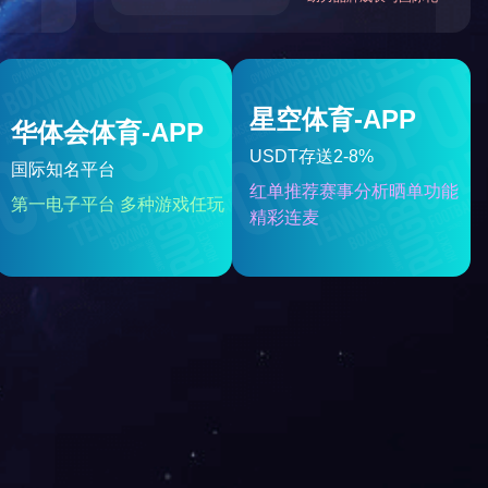
的月饼
甜甜的味道
绵绵的口感
闻着香盈满
入口净化对大家的中秋祝福
语 大家如情似火