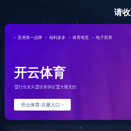
欢迎您进入开云官方端网站登录入口(厦门)净化科技
开云online(中国)
企业介绍
净