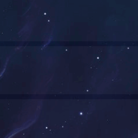
净化、净化工程
公司新闻
花好月圆 正是中秋
发布时间：
2022-9-14 14:0
花好月圆
正是中秋时
月是中秋分外明
我把问候遥相寄
皓月当空洒清辉
中秋良宵念