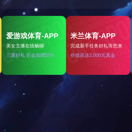
在这中秋日
开云官方端网站登录入口净化为大家送上了精美
肠
吃着齿颊留香
香的不仅是月饼的味道
还有开云官方端网站登录
接下来各部门举行中秋博饼 欢快的骰子生碰撞出声声温馨的话