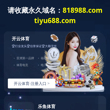
欢迎您进入开云官方端网站登录入口(厦门)净化科技有限公司！
开云online(中国)
企业介绍
净化工程
净化设备