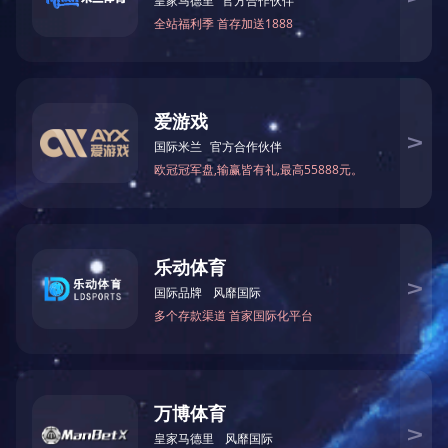
联系方式
Contact us
全国服务热线：4000 133 858
销售专线：0592-7293655
0592-7293685
设计咨询苏舟舟15859235685
售后服务曾贵阳13400666641
业务经理张谦 15160008232
传真：0592-7293681
E-mail：xiujuan.lin@krtxm.com