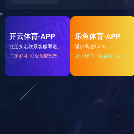
联系我们
Contact us
全国服务热线：4000 133 858
销售专线：0592-7293655
0592-7293685
设计咨询苏舟舟15859235685
售后服务曾贵阳13400666641
业务经理张谦 15160008232
传真：0592-7293681
E-mail：xiujuan.lin@krtxm.com