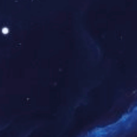
你或许柔情似水
或许英姿飒爽
或许高贵冷艳