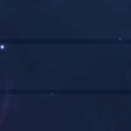
净化、净化工程
公司新闻
女神节 ｜美丽从现在
发布时间：
2022-3-9 14:18
女神节 ｜美丽从现在绽
人生三味
最美在于春
迎着初春的柔风