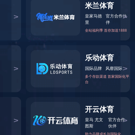
当前位置:
首页
>
新闻资讯
>
公司新闻
绽放
:48
放