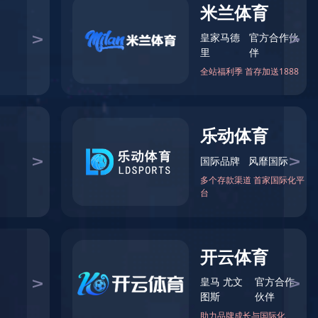
当前位置:
首页
>
新闻资讯
>
公司新闻
录入口党支部正式成立
:03
录入口党支部正式成立
口（厦门）净化科技有限公司于
任党支部书记。
（净化工程）