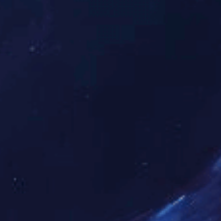
发展史上的一件大事，标志着开
，也是公司成为规范化企业的标
的同志到公司莅临指导培训，
并指出如何通过手机、电脑等多
）