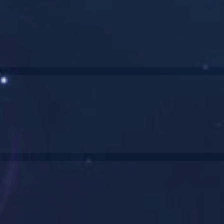
净化、净化工程
公司新闻
喜讯 | 热烈祝贺开云官方端网站登
发布时间：
2022-1-7 14:53
|
喜讯
热烈祝贺开云官方端网站登
经中共厦门火炬党委批准，开云官方端网站登录入
2021年12月16日正式成立党支部并委任苏舟舟同志担