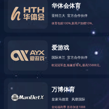
热门关键词：
医疗净化、生物净化、光电净化、食品
新闻动态
News
公司新闻
行业新闻
客户资讯
常见问题