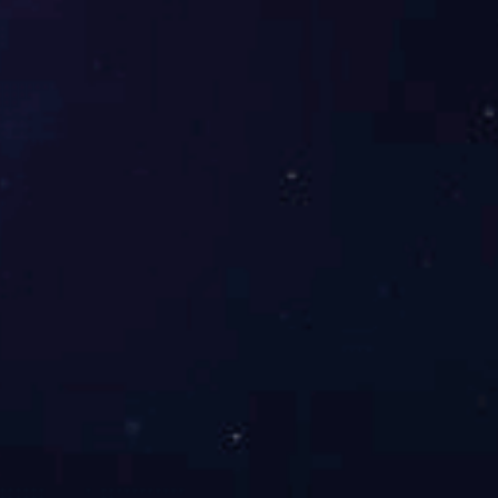
上一页:
聚人心增快乐｜庆祝首