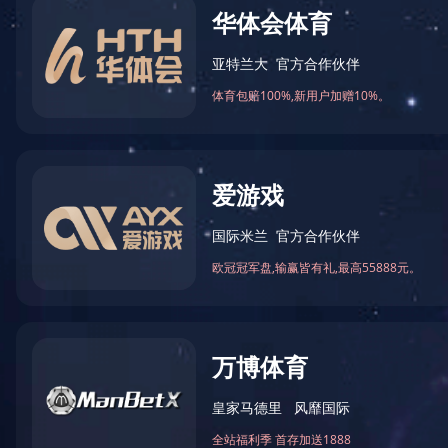
热门关键词：
医疗净化、生物净化、光电净化、食品
我们的优势
Advantage
技术团队
售后服务
净化国际标准
技术支持