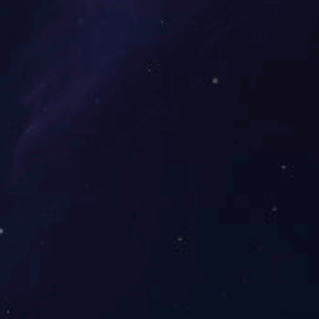
10,000,000
-
M7
-
-
-
■ 洁净室及洁净区空气中悬浮粒子
空气洁净度等级(N)
大于或等于表中粒径的最大浓度限
0.1um
0.2um
0.3um
0.5um
1
10
2
2
100
24
10
4
3
1000
237
102
35
4
10000
2370
1020
352
5
100000
23700
10200
3520
6
1000000
237000
102000
35200
7
352000
8
352000
9
3520000
国家标准GB5007