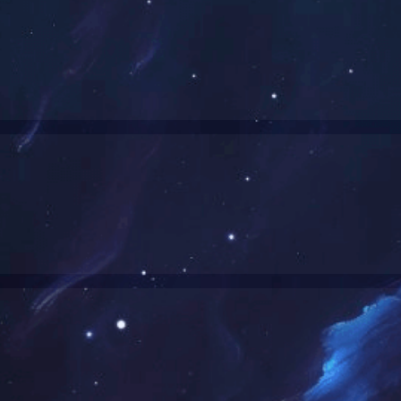
净化、净化工程
技术团队
技术团队