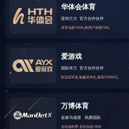
热门关键词：
医疗净化、生物净化、光电净化、食品
我们的优势
Advantage
技术团队
售后服务
净化国际标准
技术支持