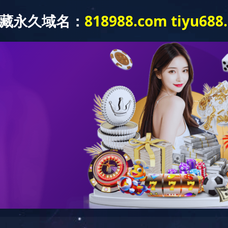
有限公司！
化工程
净化设备
新闻资讯
成功案例
我们