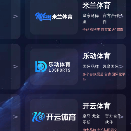
当前位置:
首页
>
企业介绍
>
企业文化