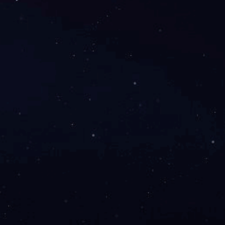
的优势
用户感言
联系我们
闽ICP备14005026号-1
|
技术支持：厦门启明星网站建设