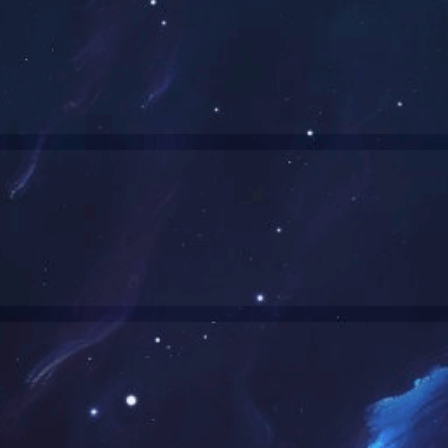
净化、净化工程
企业文化
/ Culture
企业愿景：
立志成为具有竞争力的智慧美学洁净室集成方案提供商！
企业使命：
净我所能为高端智造企业提升持续价值！
企业价值观：
利他、互助、敢做、匠心、共赢！