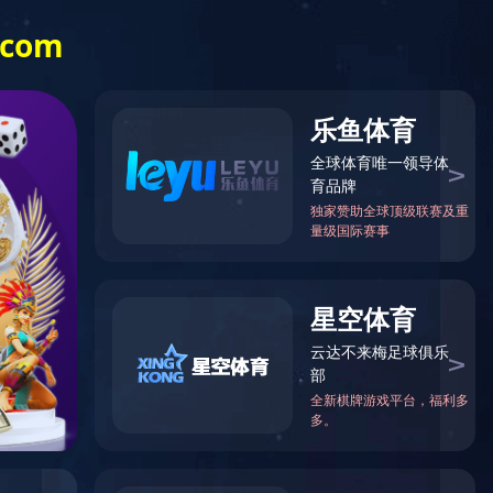
设为首页
|
加入收藏
|
联系我们
15859235685（苏工）
的优势
用户感言
联系我们