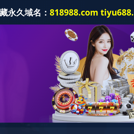
有限公司！
化工程
净化设备
新闻资讯
成功案例
我们