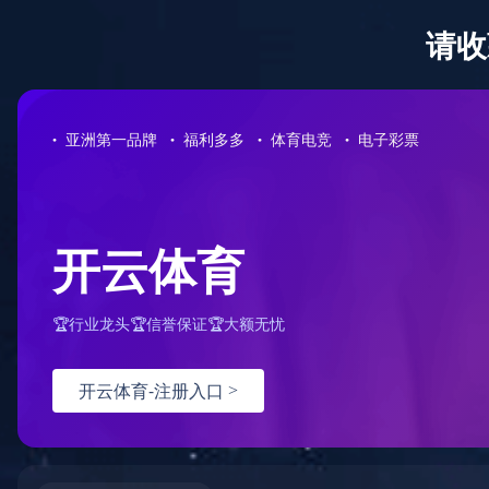
欢迎您进入开云官方端网站登录入口(厦门)净化科技
开云online(中国)
企业介绍
净