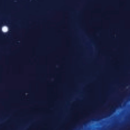
新材科技
高效过滤器03
高效过滤器01