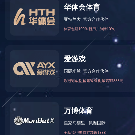
热门关键词：
医疗净化、生物净化、光电净