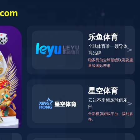
设为首页
|
加入收藏
|
联系我们
15859235685（苏工）
的优势
用户感言
联系我们