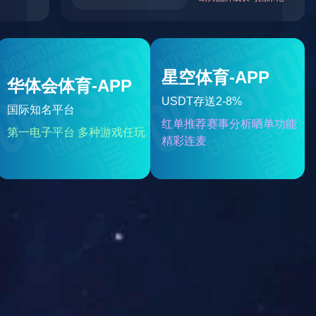
慧洁净室维运平台系统对整个厂房进行智能
际运用中将他们进行技术整合，可以实时监
馈至主机，最大程度上解决了客户节能、便
践运用中操作简单，科技性强，已作为当地
受各界参观考评，深受好评。