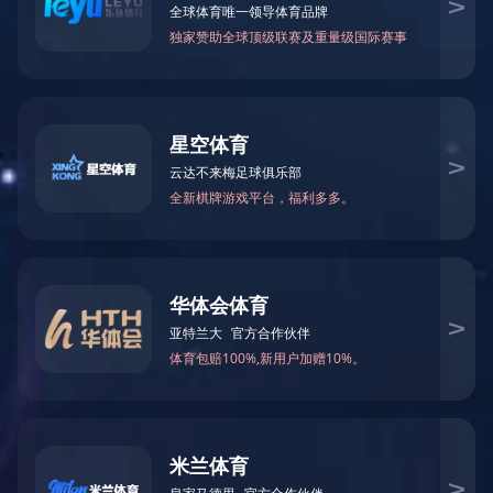
热门关键词：
医疗净化、生物净化、光电净化、食品净化、净化工程