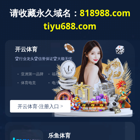
欢迎您进入开云官方端网站登录入口(厦门)净化科技有限公司！
开云online(中国)
企业介绍
净化工程
净化设备